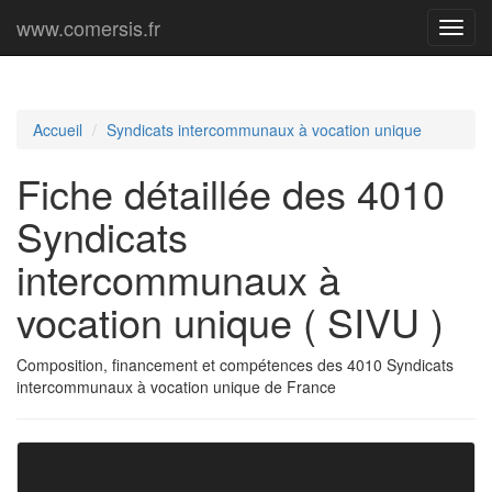
www.comersis.fr
Menu
princi
Accueil
Syndicats intercommunaux à vocation unique
Fiche détaillée des 4010
Syndicats
intercommunaux à
vocation unique ( SIVU )
Composition, financement et compétences des 4010 Syndicats
intercommunaux à vocation unique de France