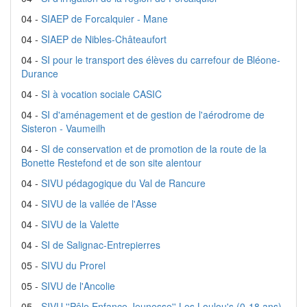
04 -
SIAEP de Forcalquier - Mane
04 -
SIAEP de Nibles-Châteaufort
04 -
SI pour le transport des élèves du carrefour de Bléone-
Durance
04 -
SI à vocation sociale CASIC
04 -
SI d'aménagement et de gestion de l'aérodrome de
Sisteron - Vaumeilh
04 -
SI de conservation et de promotion de la route de la
Bonette Restefond et de son site alentour
04 -
SIVU pédagogique du Val de Rancure
04 -
SIVU de la vallée de l'Asse
04 -
SIVU de la Valette
04 -
SI de Salignac-Entrepierres
05 -
SIVU du Prorel
05 -
SIVU de l'Ancolie
05 -
SIVU ''Pôle Enfance Jeunesse'' Les Loulou's (0-18 ans)