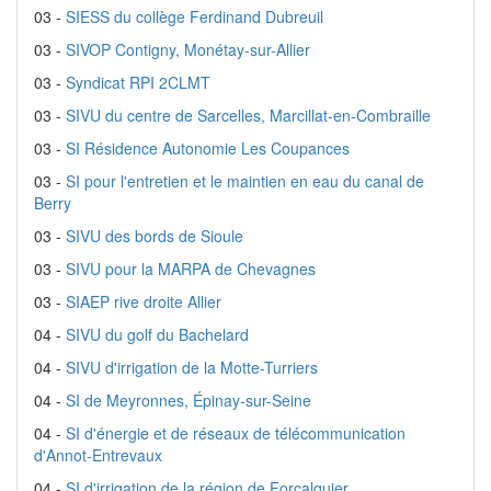
03 -
SIESS du collège Ferdinand Dubreuil
03 -
SIVOP Contigny, Monétay-sur-Allier
03 -
Syndicat RPI 2CLMT
03 -
SIVU du centre de Sarcelles, Marcillat-en-Combraille
03 -
SI Résidence Autonomie Les Coupances
03 -
SI pour l'entretien et le maintien en eau du canal de
Berry
03 -
SIVU des bords de Sioule
03 -
SIVU pour la MARPA de Chevagnes
03 -
SIAEP rive droite Allier
04 -
SIVU du golf du Bachelard
04 -
SIVU d'irrigation de la Motte-Turriers
04 -
SI de Meyronnes, Épinay-sur-Seine
04 -
SI d'énergie et de réseaux de télécommunication
d'Annot-Entrevaux
04 -
SI d'irrigation de la région de Forcalquier