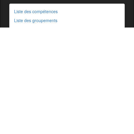
Liste des compétences
Liste des groupements
Communes non rattachées
Cartographie Comersis
Glossaire
Ressources
Cartographie
Mentions légales
Comersis.fr
29630 Plougasnou
email :
du mardi au vendredi de 09h30 à 12h30