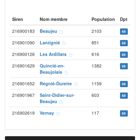
Siren
Nom membre
Population
Dpt
216900183
Beaujeu
2103
69
216901090
Lantignié
851
69
216900126
Les Ardillats
616
69
216901629
Quincié-en-
1382
69
Beaujolais
216901652
Régnié-Durette
1159
69
216901967
Saint-Didier-sur-
603
69
Beaujeu
216902619
Vernay
117
69