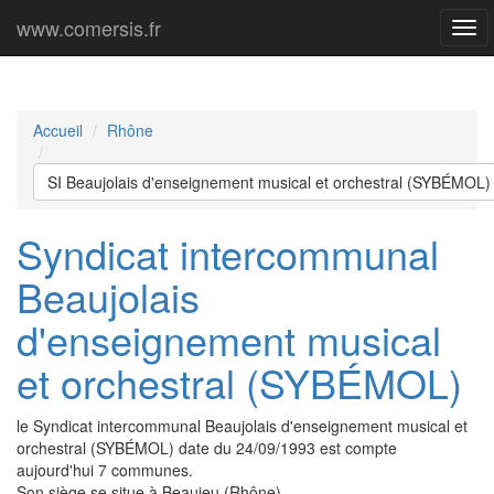
www.comersis.fr
Men
prin
Accueil
Rhône
SI Beaujolais d'enseignement musical et orchestral (SYBÉMOL)
Syndicat intercommunal
Beaujolais
d'enseignement musical
et orchestral (SYBÉMOL)
le Syndicat intercommunal Beaujolais d'enseignement musical et
orchestral (SYBÉMOL) date du 24/09/1993 est compte
aujourd'hui 7 communes.
Son siège se situe à Beaujeu (Rhône).