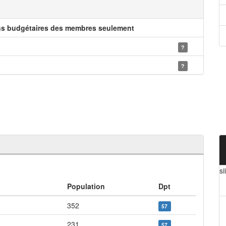
ns budgétaires des membres seulement
?
?
si
Population
Dpt
352
57
231
57