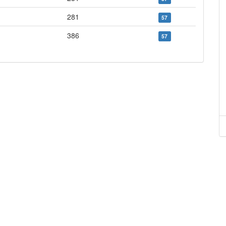
281
57
386
57