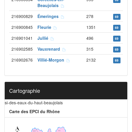
Beaujolais
216900829
Émeringes
278
69
216900845
Fleurie
1351
69
216901041
Jullié
496
69
216902585
Vauxrenard
315
69
216902676
Villié-Morgon
2132
69
Cartographie
si-des-eaux-du-haut-beaujolais
Carte des EPCI du Rhône