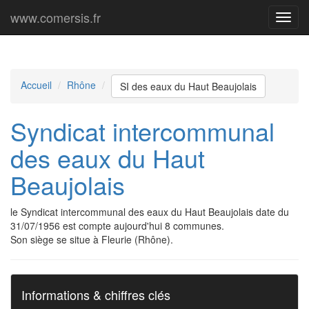
www.comersis.fr
Menu
princi
Accueil
Rhône
SI des eaux du Haut Beaujolais
Syndicat intercommunal
des eaux du Haut
Beaujolais
le Syndicat intercommunal des eaux du Haut Beaujolais date du
31/07/1956 est compte aujourd'hui 8 communes.
Son siège se situe à Fleurie (Rhône).
Informations & chiffres clés