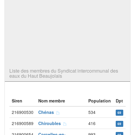
Liste des membres du Syndicat intercommunal des
eaux du Haut Beaujolais
Siren
Nom membre
Population
Dpt
216900530
Chénas
534
69
216900589
Chiroubles
416
69
216900654
Corcelles-en-
993
69