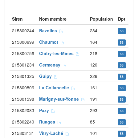
Siren
Nom membre
Population
Dpt
215800244
Bazolles
284
58
215800699
Chaumot
164
58
215800756
Chitry-les-Mines
218
58
215801234
Germenay
120
58
215801325
Guipy
226
58
215800806
La Collancelle
161
58
215801598
Marigny-sur-Yonne
191
58
215802083
Pazy
293
58
215802240
Ruages
85
58
215803131
Vitry-Laché
101
58