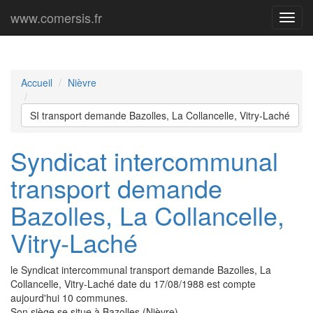
www.comersis.fr
Menu
princi
Accueil
Nièvre
SI transport demande Bazolles, La Collancelle, Vitry-Laché
Syndicat intercommunal
transport demande
Bazolles, La Collancelle,
Vitry-Laché
le Syndicat intercommunal transport demande Bazolles, La
Collancelle, Vitry-Laché date du 17/08/1988 est compte
aujourd'hui 10 communes.
Son siège se situe à Bazolles (Nièvre).