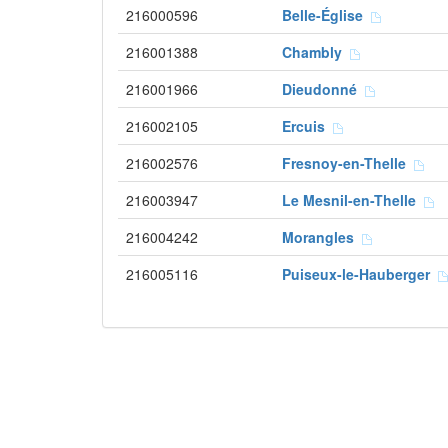
216000596
Belle-Église
216001388
Chambly
216001966
Dieudonné
216002105
Ercuis
216002576
Fresnoy-en-Thelle
216003947
Le Mesnil-en-Thelle
216004242
Morangles
216005116
Puiseux-le-Hauberger