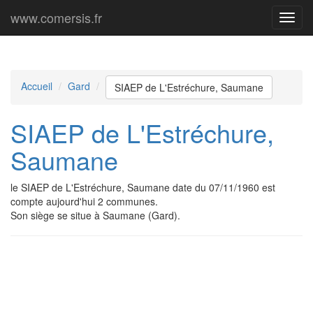
www.comersis.fr
Menu
princi
Accueil
Gard
SIAEP de L'Estréchure, Saumane
SIAEP de L'Estréchure,
Saumane
le SIAEP de L'Estréchure, Saumane date du 07/11/1960 est
compte aujourd'hui 2 communes.
Son siège se situe à Saumane (Gard).