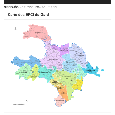
siaep-de-l-estrechure--saumane
Carte des EPCI du Gard