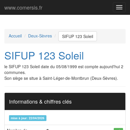
www.comersis.fr
Menu
princi
Accueil
Deux-Sèvres
SIFUP 123 Soleil
SIFUP 123 Soleil
le SIFUP 123 Soleil date du 05/08/1999 est compte aujourd'hui 2
communes.
Son siège se situe à Saint-Léger-de-Montbrun (Deux-Sèvres).
Informations & chiffres clés
mise à jour: 22/04/2026