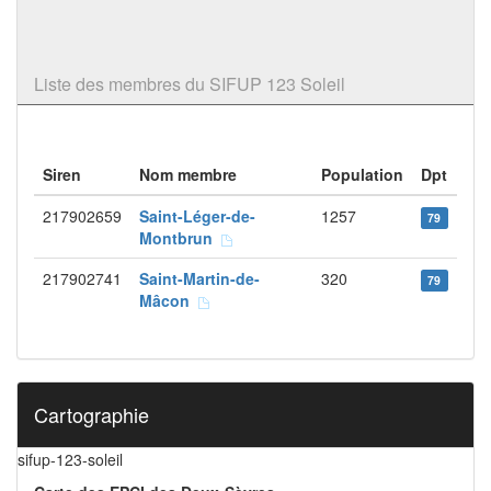
Liste des membres du SIFUP 123 Soleil
Siren
Nom membre
Population
Dpt
217902659
Saint-Léger-de-
1257
79
Montbrun
217902741
Saint-Martin-de-
320
79
Mâcon
Cartographie
sifup-123-soleil