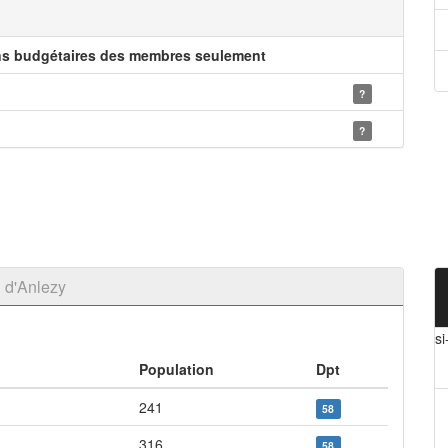
ns budgétaires des membres seulement
?
?
 d'Anlezy
si
Population
Dpt
241
58
316
58