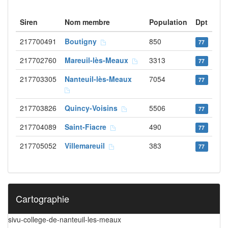
Siren
Nom membre
Population
Dpt
217700491
Boutigny
850
77
217702760
Mareuil-lès-Meaux
3313
77
217703305
Nanteuil-lès-Meaux
7054
77
217703826
Quincy-Voisins
5506
77
217704089
Saint-Fiacre
490
77
217705052
Villemareuil
383
77
Cartographie
sivu-college-de-nanteuil-les-meaux