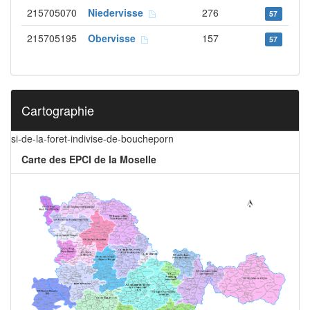
215705070
Niedervisse
276
57
215705195
Obervisse
157
57
Cartographie
si-de-la-foret-indivise-de-boucheporn
Carte des EPCI de la Moselle