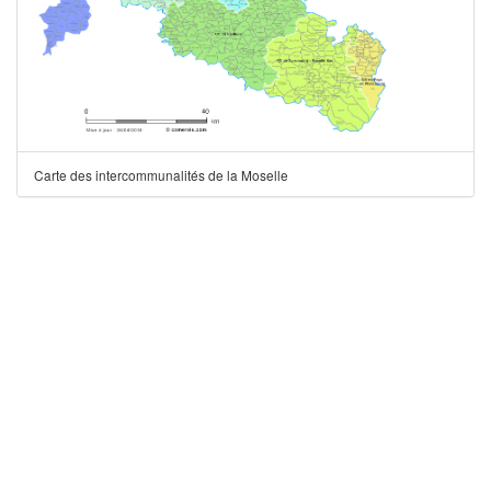
Carte des intercommunalités de la Moselle