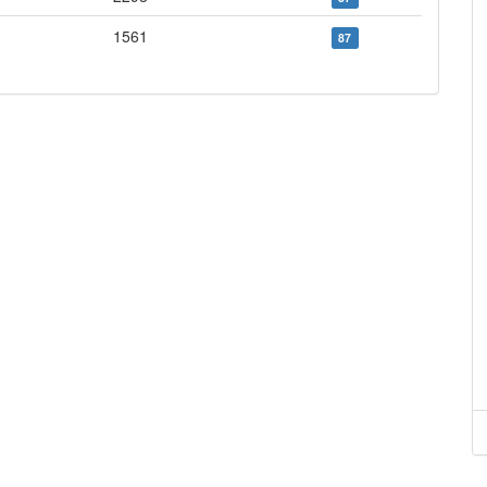
1561
87