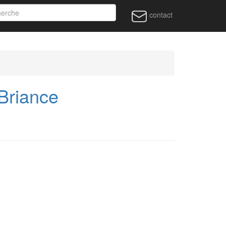
contact
 Briance