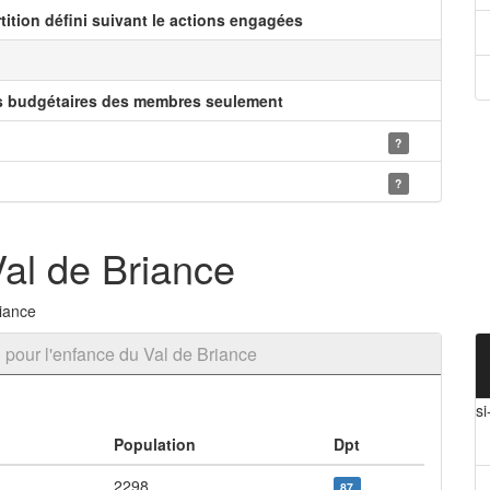
rtition défini suivant le actions engagées
s budgétaires des membres seulement
?
?
Val de Briance
riance
pour l'enfance du Val de Briance
si
Population
Dpt
2298
87