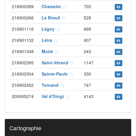
216900399
Chamelet
703
69
216900266
Le Breuil
528
69
216901116
Légny
699
69
216901132
Létra
907
69
216901348
Moiré
243
69
216902395
Saint-Vérand
1147
69
216902304
Sainte-Paule
330
69
216902452
Ternand
747
69
200065274
Val d'Oingt
4143
69
Cartographie