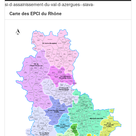
si-d-assainissement-du-val-d-azergues--siava-
Carte des EPCI du Rhône