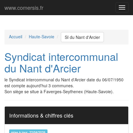
www.comersis.fr
Menu
princi
Accueil
Haute-Savoie
SI du Nant d'Arcier
Syndicat intercommunal
du Nant d'Arcier
le Syndicat intercommunal du Nant d'Arcier date du 06/07/1950
est compte aujourd'hui 3 communes.
Son siège se situe à Faverges-Seythenex (Haute-Savoie).
Informations & chiffres clés
mise à jour: 22/04/2026