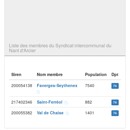
Liste des membres du Syndicat intercommunal du
Nant d'Arcier
Siren
Nom membre
Population
Dpt
200054138
Faverges-Seythenex
7540
74
217402346
Saint-Ferréol
882
74
200055382
Val de Chaise
1401
74