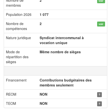
Nombre de
2
voir
membres
Population 2026
1 077
Nombre de
2
voir
compétences
Nature juridique
Syndicat intercommunal à
vocation unique
Mode de
Même nombre de sièges
répartition des
sièges
Financement
Contributions budgétaires des
membres seulement
REOM
NON
?
TEOM
NON
?