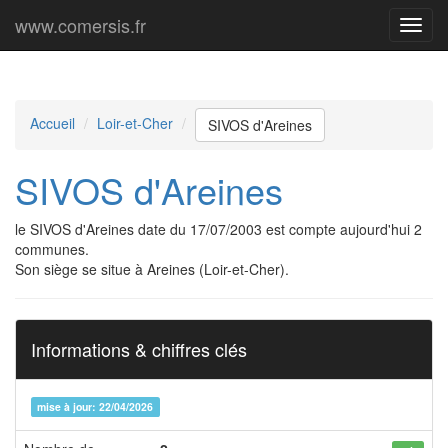
www.comersis.fr
Menu
princi
Accueil
Loir-et-Cher
SIVOS d'Areines
SIVOS d'Areines
le SIVOS d'Areines date du 17/07/2003 est compte aujourd'hui 2
communes.
Son siège se situe à Areines (Loir-et-Cher).
Informations & chiffres clés
mise à jour: 22/04/2026