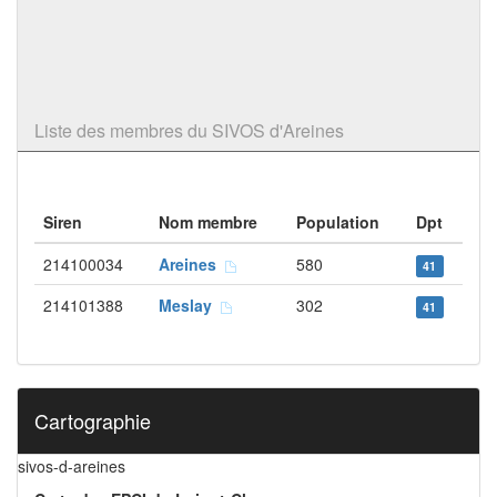
Liste des membres du SIVOS d'Areines
Siren
Nom membre
Population
Dpt
214100034
Areines
580
41
214101388
Meslay
302
41
Cartographie
sivos-d-areines