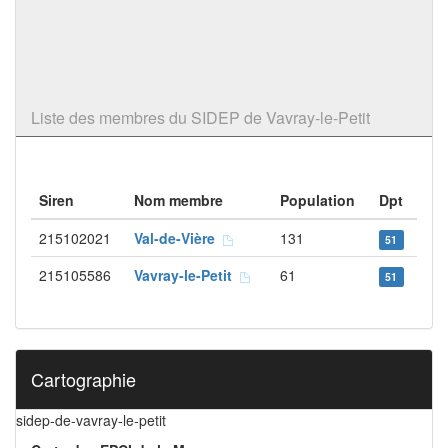
Liste des membres du SIDEP de Vavray-le-Petit
Siren
Nom membre
Population
Dpt
215102021
Val-de-Vière
131
51
215105586
Vavray-le-Petit
61
51
Cartographie
sidep-de-vavray-le-petit