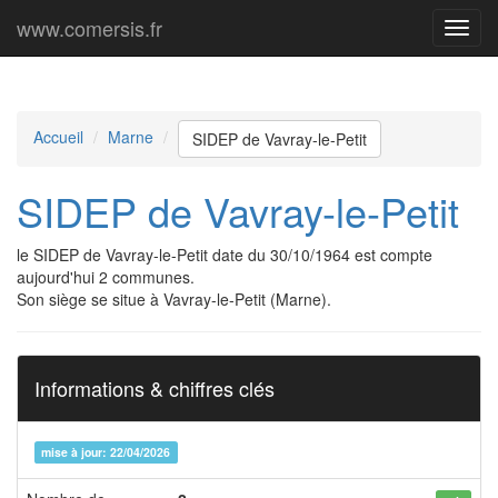
www.comersis.fr
Menu
princi
Accueil
Marne
SIDEP de Vavray-le-Petit
SIDEP de Vavray-le-Petit
le SIDEP de Vavray-le-Petit date du 30/10/1964 est compte
aujourd'hui 2 communes.
Son siège se situe à Vavray-le-Petit (Marne).
Informations & chiffres clés
mise à jour: 22/04/2026