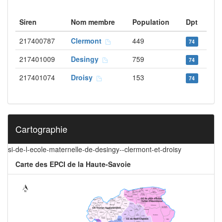
Siren
Nom membre
Population
Dpt
217400787
Clermont
449
74
217401009
Desingy
759
74
217401074
Droisy
153
74
Cartographie
si-de-l-ecole-maternelle-de-desingy--clermont-et-droisy
Carte des EPCI de la Haute-Savoie