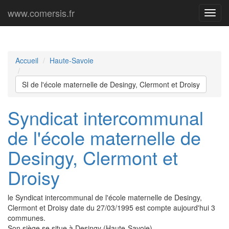
www.comersis.fr
Menu
princi
Accueil
Haute-Savoie
SI de l'école maternelle de Desingy, Clermont et Droisy
Syndicat intercommunal
de l'école maternelle de
Desingy, Clermont et
Droisy
le Syndicat intercommunal de l'école maternelle de Desingy,
Clermont et Droisy date du 27/03/1995 est compte aujourd'hui 3
communes.
Son siège se situe à Desingy (Haute-Savoie).