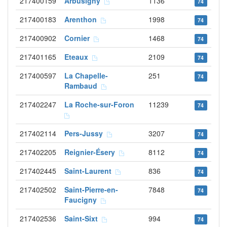
217400159
Arbusigny
1136
74
217400183
Arenthon
1998
74
217400902
Cornier
1468
74
217401165
Eteaux
2109
74
217400597
La Chapelle-
251
74
Rambaud
217402247
La Roche-sur-Foron
11239
74
217402114
Pers-Jussy
3207
74
217402205
Reignier-Ésery
8112
74
217402445
Saint-Laurent
836
74
217402502
Saint-Pierre-en-
7848
74
Faucigny
217402536
Saint-Sixt
994
74