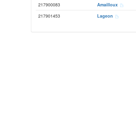
217900083
Amailloux
217901453
Lageon