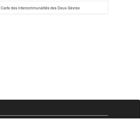
Carte des intercommunalités des Deux-Sèvres
Comersis.fr
29630 Plougasnou