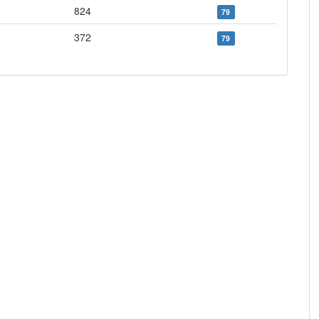
824
79
372
79