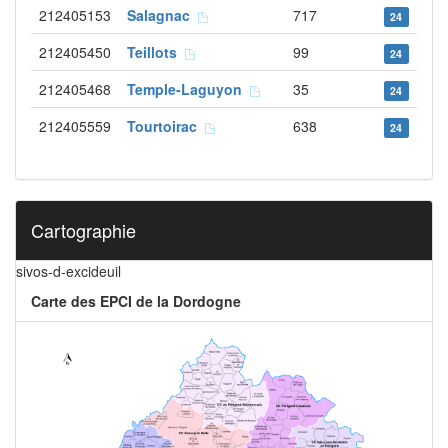
212405153
Salagnac
717
24
212405450
Teillots
99
24
212405468
Temple-Laguyon
35
24
212405559
Tourtoirac
638
24
Cartographie
sivos-d-excideuil
Carte des EPCI de la Dordogne