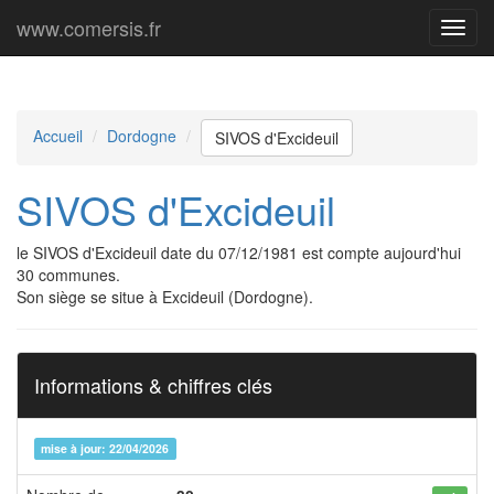
www.comersis.fr
Menu
princi
Accueil
Dordogne
SIVOS d'Excideuil
SIVOS d'Excideuil
le SIVOS d'Excideuil date du 07/12/1981 est compte aujourd'hui
30 communes.
Son siège se situe à Excideuil (Dordogne).
Informations & chiffres clés
mise à jour: 22/04/2026