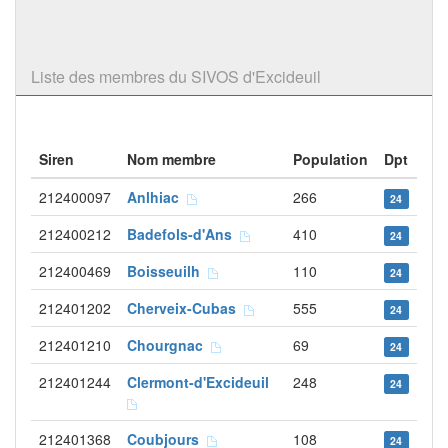
Liste des membres du SIVOS d'Excideuil
Siren
Nom membre
Population
Dpt
212400097
Anlhiac
266
24
212400212
Badefols-d'Ans
410
24
212400469
Boisseuilh
110
24
212401202
Cherveix-Cubas
555
24
212401210
Chourgnac
69
24
212401244
Clermont-d'Excideuil
248
24
212401368
Coubjours
108
24