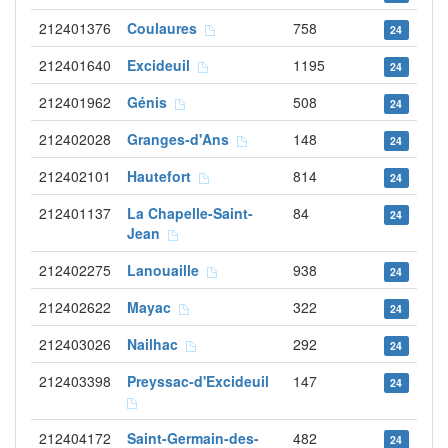
212401376
Coulaures
758
24
212401640
Excideuil
1195
24
212401962
Génis
508
24
212402028
Granges-d'Ans
148
24
212402101
Hautefort
814
24
212401137
La Chapelle-Saint-
84
24
Jean
212402275
Lanouaille
938
24
212402622
Mayac
322
24
212403026
Nailhac
292
24
212403398
Preyssac-d'Excideuil
147
24
212404172
Saint-Germain-des-
482
24