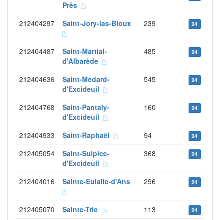
Prés
212404297
Saint-Jory-las-Bloux
239
24
212404487
Saint-Martial-
485
24
d'Albarède
212404636
Saint-Médard-
545
24
d'Excideuil
212404768
Saint-Pantaly-
160
24
d'Excideuil
212404933
Saint-Raphaël
94
24
212405054
Saint-Sulpice-
368
24
d'Excideuil
212404016
Sainte-Eulalie-d'Ans
296
24
212405070
Sainte-Trie
113
24