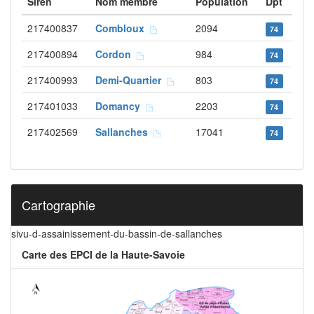
Siren
Nom membre
Population
Dpt
217400837
Combloux
2094
74
217400894
Cordon
984
74
217400993
Demi-Quartier
803
74
217401033
Domancy
2203
74
217402569
Sallanches
17041
74
Cartographie
sivu-d-assainissement-du-bassin-de-sallanches
Carte des EPCI de la Haute-Savoie