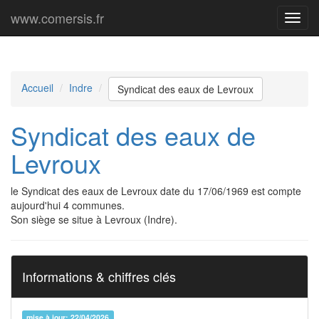
www.comersis.fr
Menu
princi
Accueil
Indre
Syndicat des eaux de Levroux
Syndicat des eaux de
Levroux
le Syndicat des eaux de Levroux date du 17/06/1969 est compte
aujourd'hui 4 communes.
Son siège se situe à Levroux (Indre).
Informations & chiffres clés
mise à jour: 22/04/2026