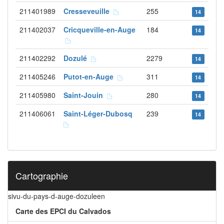
211401989
Cresseveuille
255
14
211402037
Cricqueville-en-Auge
184
14
211402292
Dozulé
2279
14
211405246
Putot-en-Auge
311
14
211405980
Saint-Jouin
280
14
211406061
Saint-Léger-Dubosq
239
14
Cartographie
sivu-du-pays-d-auge-dozuleen
Carte des EPCI du Calvados