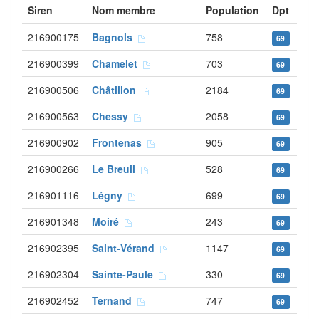
Siren
Nom membre
Population
Dpt
216900175
Bagnols
758
69
216900399
Chamelet
703
69
216900506
Châtillon
2184
69
216900563
Chessy
2058
69
216900902
Frontenas
905
69
216900266
Le Breuil
528
69
216901116
Légny
699
69
216901348
Moiré
243
69
216902395
Saint-Vérand
1147
69
216902304
Sainte-Paule
330
69
216902452
Ternand
747
69