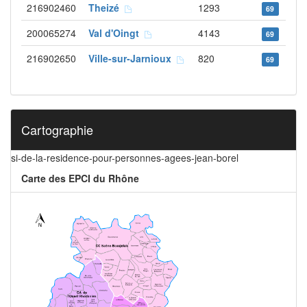
216902460
Theizé
1293
69
200065274
Val d'Oingt
4143
69
216902650
Ville-sur-Jarnioux
820
69
Cartographie
si-de-la-residence-pour-personnes-agees-jean-borel
Carte des EPCI du Rhône