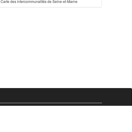
Carte des intercommunalités de Seine-et-Marne
Comersis.fr
29630 Plougasnou
email :