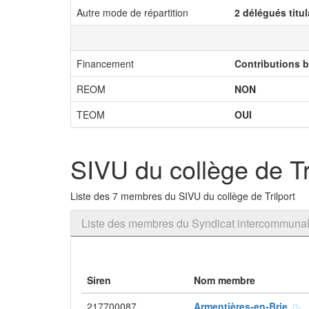
Autre mode de répartition
2 délégués titu
Financement
Contributions 
REOM
NON
TEOM
OUI
SIVU du collège de Tr
Liste des 7 membres du SIVU du collège de Trilport
Liste des membres du Syndicat intercommunal à
Siren
Nom membre
217700087
Armentières-en-Brie