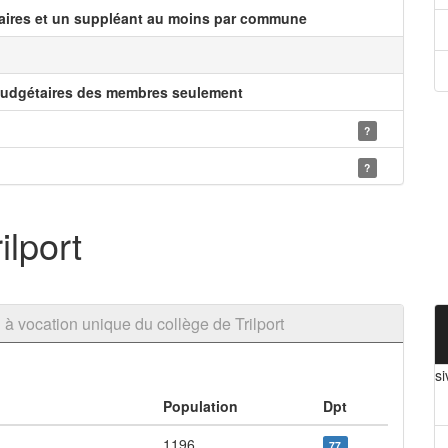
laires et un suppléant au moins par commune
budgétaires des membres seulement
?
?
ilport
 vocation unique du collège de Trilport
si
Population
Dpt
1196
77