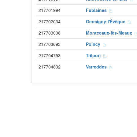
217701994
Fublaines
217702034
Germigny-l'Évêque
217703008
Montceaux-lès-Meaux
217703693
Poincy
217704758
Trilport
217704832
Varreddes