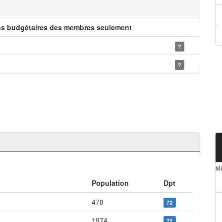
ns budgétaires des membres seulement
?
?
s
Population
Dpt
478
72
1974
72