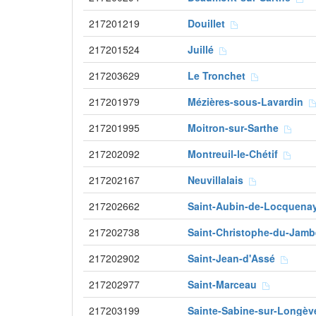
217201219
Douillet
217201524
Juillé
217203629
Le Tronchet
217201979
Mézières-sous-Lavardin
217201995
Moitron-sur-Sarthe
217202092
Montreuil-le-Chétif
217202167
Neuvillalais
217202662
Saint-Aubin-de-Locquen
217202738
Saint-Christophe-du-Jam
217202902
Saint-Jean-d'Assé
217202977
Saint-Marceau
217203199
Sainte-Sabine-sur-Longè