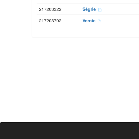
217203322
Ségrie
217203702
Vernie