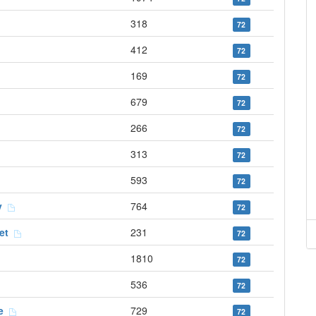
318
72
412
72
169
72
679
72
266
72
313
72
593
72
ay
764
72
bet
231
72
1810
72
536
72
ve
729
72