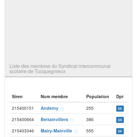
Liste des membres du Syndicat intercommunal
scolaire de Tucquegnieux
Siren
Nom membre
Population
Dpt
215400151
Anderny
255
54
215400664
Bettainvillers
386
54
215403346
Mairy-Mainville
555
54