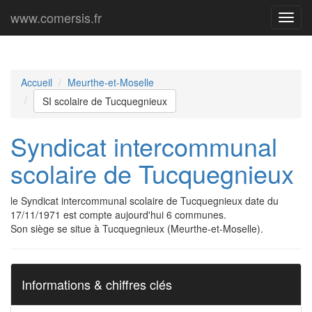
www.comersis.fr
Menu
princi
Accueil
Meurthe-et-Moselle
SI scolaire de Tucquegnieux
Syndicat intercommunal
scolaire de Tucquegnieux
le Syndicat intercommunal scolaire de Tucquegnieux date du
17/11/1971 est compte aujourd'hui 6 communes.
Son siège se situe à Tucquegnieux (Meurthe-et-Moselle).
Informations & chiffres clés