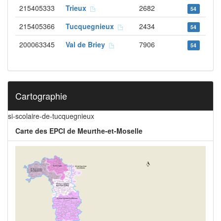
215405333
Trieux
2682
54
215405366
Tucquegnieux
2434
54
200063345
Val de Briey
7906
54
Cartographie
si-scolaire-de-tucquegnieux
Carte des EPCI de Meurthe-et-Moselle