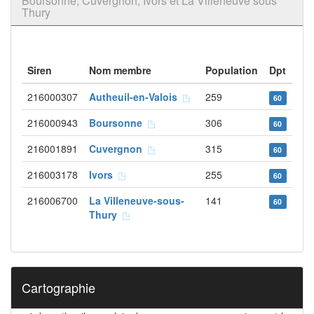
Boursonne, Cuvergnon, Ivors et La Villeneuve sous
Thury
Siren
Nom membre
Population
Dpt
216000307
Autheuil-en-Valois
259
60
216000943
Boursonne
306
60
216001891
Cuvergnon
315
60
216003178
Ivors
255
60
216006700
La Villeneuve-sous-
141
60
Thury
Cartographie