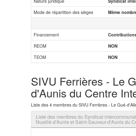
Nature juridique
Syndicat int
Mode de répartition des sièges
Même nombre
Financement
Contribution
REOM
NON
TEOM
NON
SIVU Ferrières - Le G
d'Aunis du Centre In
Liste des 4 membres du SIVU Ferrières - Le Gué-d'Alle
Liste des membres du Syndicat intercommunal à
Nuaillé-d'Aunis et Saint-Sauveur-d'Aunis du 