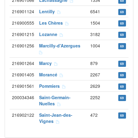
216901066
Lachassagne
1334
69
216901124
Lentilly
6541
69
216900555
Les Chères
1504
69
216901215
Lozanne
3182
69
216901256
Marcilly-d'Azergues
1004
69
216901264
Marcy
879
69
216901405
Morancé
2267
69
216901561
Pommiers
2629
69
200034346
Saint-Germain-
2252
69
Nuelles
216902122
Saint-Jean-des-
472
69
Vignes