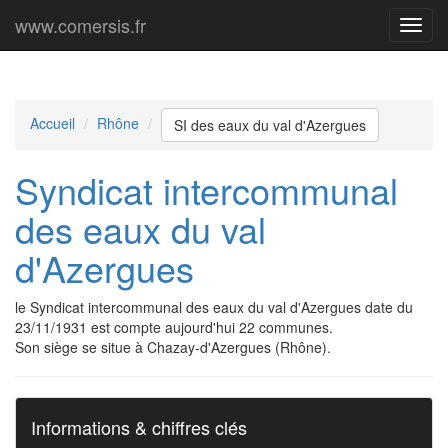
www.comersis.fr
Menu
princi
Accueil
Rhône
SI des eaux du val d'Azergues
Syndicat intercommunal
des eaux du val
d'Azergues
le Syndicat intercommunal des eaux du val d'Azergues date du
23/11/1931 est compte aujourd'hui 22 communes.
Son siège se situe à Chazay-d'Azergues (Rhône).
Informations & chiffres clés