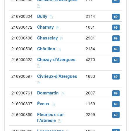
216900324
Bully
2144
69
216900472
Charnay
1031
69
216900498
Chasselay
2901
69
216900506
Châtillon
2184
69
216900522
Chazay-d'Azergues
4270
69
216900597
Civrieux-d'Azergues
1633
69
216900761
Dommartin
2607
69
216900837
Éveux
1169
69
216900860
Fleurieux-sur-
2299
69
l'Arbresle