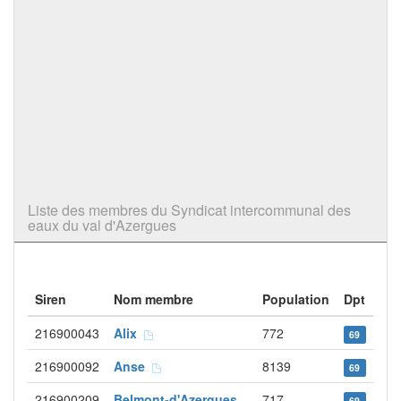
Liste des membres du Syndicat intercommunal des
eaux du val d'Azergues
Siren
Nom membre
Population
Dpt
216900043
Alix
772
69
216900092
Anse
8139
69
216900209
Belmont-d'Azergues
717
69