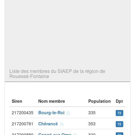
Liste des membres du SIAEP de la région de
Rouessé-Fontaine
Siren
Nom membre
Population
Dpt
217200435
Bourg-le-Roi
335
72
217200781
Chérancé
353
72
217200880
Congé-sur-Orne
320