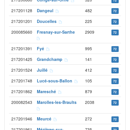
72
217201128
Dangeul
482
72
217201201
Doucelles
225
72
200085660
Fresnay-sur-Sarthe
2909
72
217201391
Fyé
995
72
217201425
Grandchamp
141
72
217201524
Juillé
412
72
217201748
Lucé-sous-Ballon
105
72
217201862
Maresché
879
72
200082543
Marolles-les-Braults
2038
72
217201946
Meurcé
272
72
217201961
Mézières-sur-
735
72