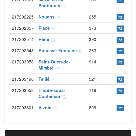
Ponthouin
217202225
Nouans
255
72
217202357
Piacé
373
72
217202514
René
390
72
217202548
Rouessé-Fontaine
263
72
217203058
Saint-Ouen-de-
914
72
Mimbré
217203496
Teillé
521
72
217203553
Thoiré-sous-
119
72
Contensor
217203801
Vivoin
899
72