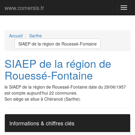
www.comersis.fr
Menu
princi
Accueil
Sarthe
SIAEP de la région de Rouessé-Fontaine
SIAEP de la région de
Rouessé-Fontaine
le SIAEP de la région de Rouessé-Fontaine date du 29/06/1957
est compte aujourd'hui 22 communes.
Son siège se situe à Chérancé (Sarthe).
Informations & chiffres clés