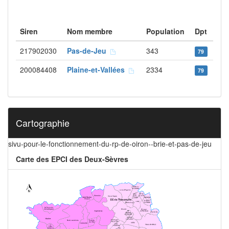
Siren
Nom membre
Population
Dpt
217902030
Pas-de-Jeu
343
79
200084408
Plaine-et-Vallées
2334
79
Cartographie
sivu-pour-le-fonctionnement-du-rp-de-oiron--brie-et-pas-de-jeu
Carte des EPCI des Deux-Sèvres