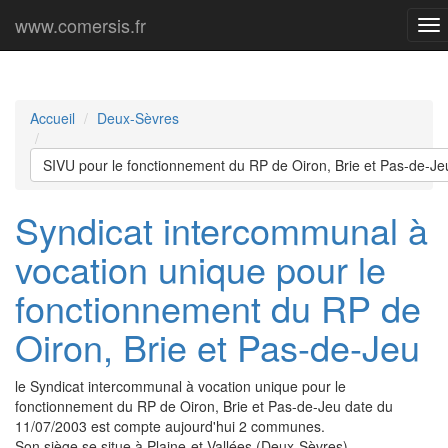
www.comersis.fr
Me
pri
Accueil
Deux-Sèvres
SIVU pour le fonctionnement du RP de Oiron, Brie et Pas-de-Je
Syndicat intercommunal à
vocation unique pour le
fonctionnement du RP de
Oiron, Brie et Pas-de-Jeu
le Syndicat intercommunal à vocation unique pour le
fonctionnement du RP de Oiron, Brie et Pas-de-Jeu date du
11/07/2003 est compte aujourd'hui 2 communes.
Son siège se situe à Plaine-et-Vallées (Deux-Sèvres).