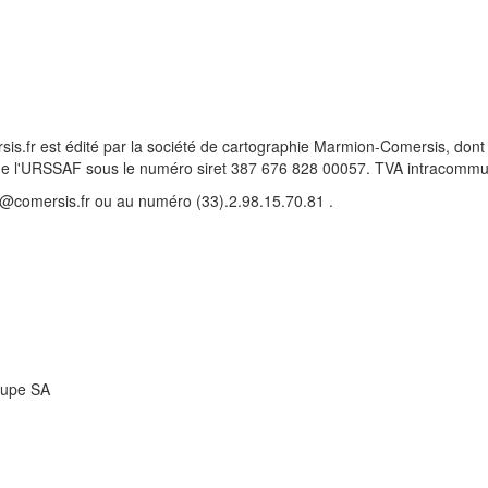
ersis.fr est édité par la société de cartographie Marmion-Comersis, dont
s de l'URSSAF sous le numéro siret 387 676 828 00057. TVA intracom
ct@comersis.fr ou au numéro (33).2.98.15.70.81 .
roupe SA