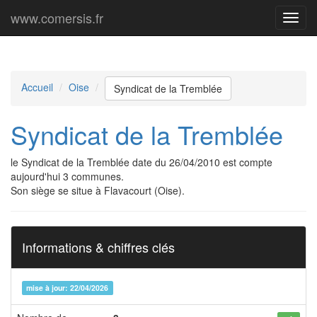
www.comersis.fr
Menu
princi
Accueil
Oise
Syndicat de la Tremblée
Syndicat de la Tremblée
le Syndicat de la Tremblée date du 26/04/2010 est compte
aujourd'hui 3 communes.
Son siège se situe à Flavacourt (Oise).
Informations & chiffres clés
mise à jour: 22/04/2026