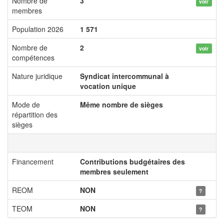
Nombre de
3
voir
membres
Population 2026
1 571
Nombre de
2
voir
compétences
Nature juridique
Syndicat intercommunal à
vocation unique
Mode de
Même nombre de sièges
répartition des
sièges
Financement
Contributions budgétaires des
membres seulement
REOM
NON
?
TEOM
NON
?