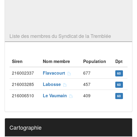
Liste des membres du Syndicat de la Tremblée
Siren
Nom membre
Population
Dpt
216002337
Flavacourt
677
60
216003285
Labosse
457
60
216006510
Le Vaumain
409
60
Cartographie