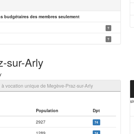
ns budgétaires des membres seulement
?
?
-sur-Arly
y
 à vocation unique de Megève-Praz-sur-Arly
s
Population
Dpt
2927
74
1289
74