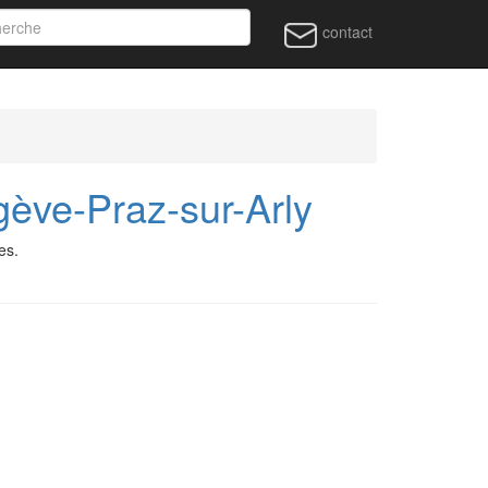
contact
ève-Praz-sur-Arly
es.