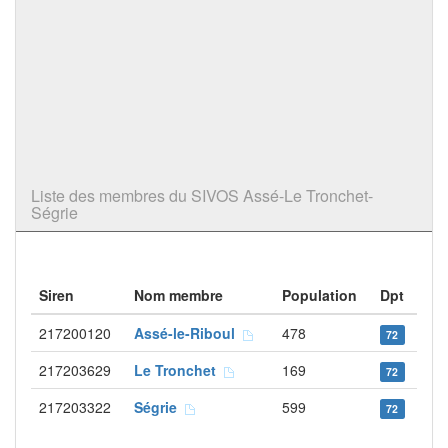
Liste des membres du SIVOS Assé-Le Tronchet-
Ségrie
Siren
Nom membre
Population
Dpt
217200120
Assé-le-Riboul
478
72
217203629
Le Tronchet
169
72
217203322
Ségrie
599
72