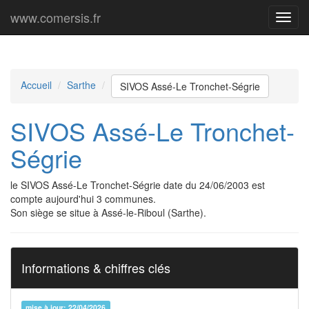
www.comersis.fr
Menu
princi
Accueil
Sarthe
SIVOS Assé-Le Tronchet-Ségrie
SIVOS Assé-Le Tronchet-
Ségrie
le SIVOS Assé-Le Tronchet-Ségrie date du 24/06/2003 est
compte aujourd'hui 3 communes.
Son siège se situe à Assé-le-Riboul (Sarthe).
Informations & chiffres clés
mise à jour: 22/04/2026