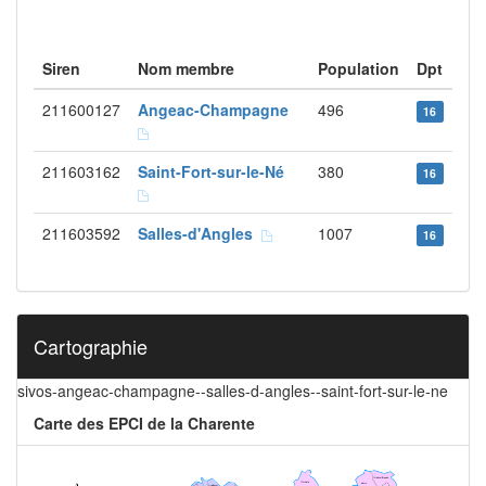
Siren
Nom membre
Population
Dpt
211600127
Angeac-Champagne
496
16
211603162
Saint-Fort-sur-le-Né
380
16
211603592
Salles-d'Angles
1007
16
Cartographie
sivos-angeac-champagne--salles-d-angles--saint-fort-sur-le-ne
Carte des EPCI de la Charente