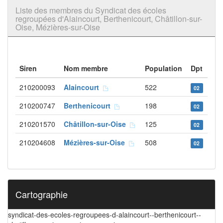
Liste des membres du Syndicat des écoles
regroupées d'Alaincourt, Berthenicourt, Châtillon-sur-
Oise, Mézières-sur-Oise
Siren
Nom membre
Population
Dpt
210200093
Alaincourt
522
02
210200747
Berthenicourt
198
02
210201570
Châtillon-sur-Oise
125
02
210204608
Mézières-sur-Oise
508
02
Cartographie
syndicat-des-ecoles-regroupees-d-alaincourt--berthenicourt--