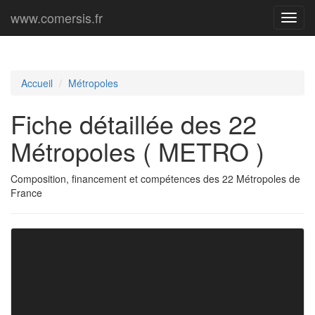
www.comersis.fr
Menu
princi
Accueil
Métropoles
Fiche détaillée des 22
Métropoles ( METRO )
Composition, financement et compétences des 22 Métropoles de
France