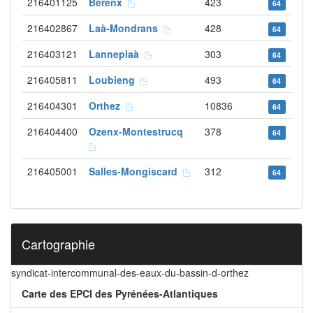
216401125
Bérenx
423
64
216402867
Laà-Mondrans
428
64
216403121
Lanneplaà
303
64
216405811
Loubieng
493
64
216404301
Orthez
10836
64
216404400
Ozenx-Montestrucq
378
64
216405001
Salles-Mongiscard
312
64
Cartographie
syndicat-intercommunal-des-eaux-du-bassin-d-orthez
Carte des EPCI des Pyrénées-Atlantiques