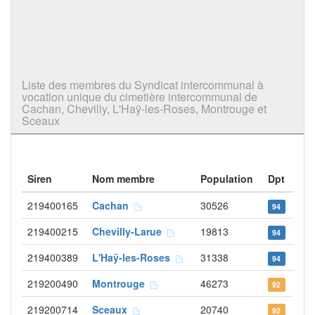
Liste des membres du Syndicat intercommunal à
vocation unique du cimetière intercommunal de
Cachan, Chevilly, L'Haÿ-les-Roses, Montrouge et
Sceaux
Siren
Nom membre
Population
Dpt
219400165
Cachan
30526
94
219400215
Chevilly-Larue
19813
94
219400389
L'Haÿ-les-Roses
31338
94
219200490
Montrouge
46273
92
219200714
Sceaux
20740
92