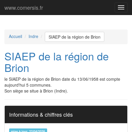
www.comersis.fr
Menu
princi
Accueil
Indre
SIAEP de la région de Brion
SIAEP de la région de
Brion
le SIAEP de la région de Brion date du 13/06/1958 est compte
aujourd'hui 5 communes.
Son siège se situe à Brion (Indre).
Informations & chiffres clés
mise à jour: 22/04/2026