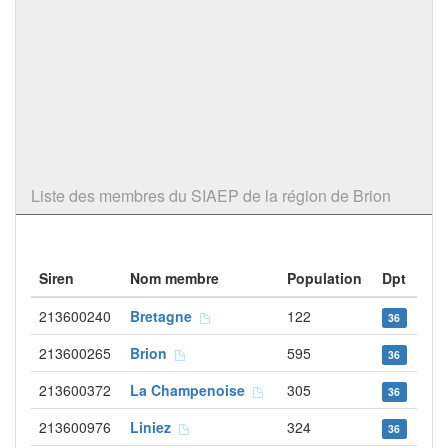
Liste des membres du SIAEP de la région de Brion
Siren
Nom membre
Population
Dpt
213600240
Bretagne
122
36
213600265
Brion
595
36
213600372
La Champenoise
305
36
213600976
Liniez
324
36