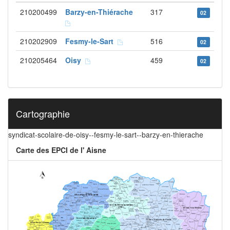
210200499
Barzy-en-Thiérache
317
02
210202909
Fesmy-le-Sart
516
02
210205464
Oisy
459
02
Cartographie
syndicat-scolaire-de-oisy--fesmy-le-sart--barzy-en-thierache
Carte des EPCI de l' Aisne