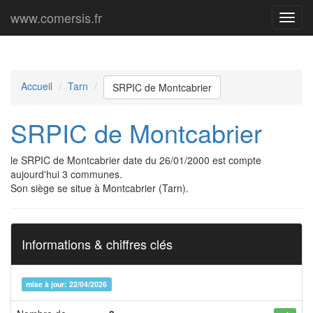
www.comersis.fr
Menu
princi
Accueil
Tarn
SRPIC de Montcabrier
SRPIC de Montcabrier
le SRPIC de Montcabrier date du 26/01/2000 est compte
aujourd'hui 3 communes.
Son siège se situe à Montcabrier (Tarn).
Informations & chiffres clés
mise à jour: 22/04/2026