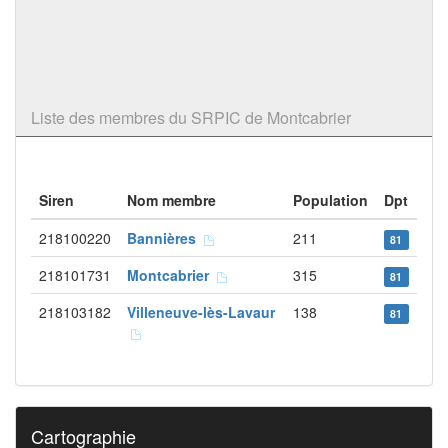
Liste des membres du SRPIC de Montcabrier
Siren
Nom membre
Population
Dpt
218100220
Bannières
211
81
218101731
Montcabrier
315
81
218103182
Villeneuve-lès-Lavaur
138
81
Cartographie