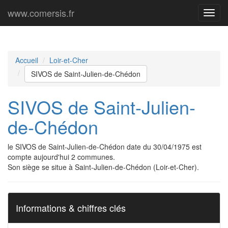
www.comersis.fr
Menu
princi
Accueil
Loir-et-Cher
SIVOS de Saint-Julien-de-Chédon
SIVOS de Saint-Julien-
de-Chédon
le SIVOS de Saint-Julien-de-Chédon date du 30/04/1975 est
compte aujourd'hui 2 communes.
Son siège se situe à Saint-Julien-de-Chédon (Loir-et-Cher).
Informations & chiffres clés