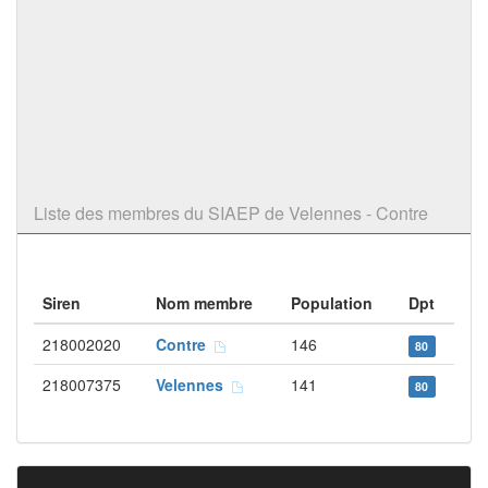
Liste des membres du SIAEP de Velennes - Contre
Siren
Nom membre
Population
Dpt
218002020
Contre
146
80
218007375
Velennes
141
80