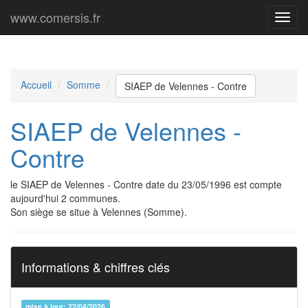
www.comersis.fr
Menu
princi
Accueil
Somme
SIAEP de Velennes - Contre
SIAEP de Velennes -
Contre
le SIAEP de Velennes - Contre date du 23/05/1996 est compte
aujourd'hui 2 communes.
Son siège se situe à Velennes (Somme).
Informations & chiffres clés
mise à jour: 22/04/2026