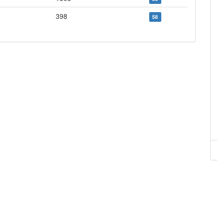
398
58