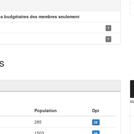
ns budgétaires des membres seulement
?
?
s
s
Population
Dpt
285
58
1503
58