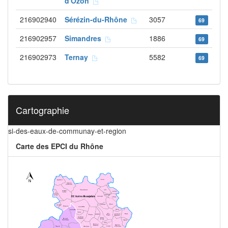
d'Ozon
216902940
Sérézin-du-Rhône
3057
69
216902957
Simandres
1886
69
216902973
Ternay
5582
69
Cartographie
si-des-eaux-de-communay-et-region
Carte des EPCI du Rhône