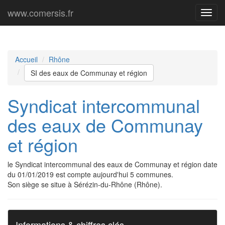
www.comersis.fr
Menu
princi
Accueil
Rhône
SI des eaux de Communay et région
Syndicat intercommunal
des eaux de Communay
et région
le Syndicat intercommunal des eaux de Communay et région date
du 01/01/2019 est compte aujourd'hui 5 communes.
Son siège se situe à Sérézin-du-Rhône (Rhône).
Informations & chiffres clés