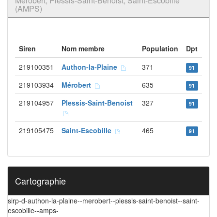
Mérobert, Plessis-Saint-Benoist, Saint-Escobille
(AMPS)
Siren
Nom membre
Population
Dpt
219100351
Authon-la-Plaine
371
91
219103934
Mérobert
635
91
219104957
Plessis-Saint-Benoist
327
91
219105475
Saint-Escobille
465
91
Cartographie
sirp-d-authon-la-plaine--merobert--plessis-saint-benoist--saint-
escobille--amps-