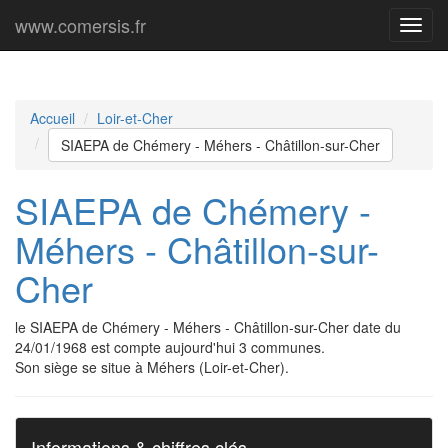
www.comersis.fr
Menu
princi
Accueil
Loir-et-Cher
SIAEPA de Chémery - Méhers - Châtillon-sur-Cher
SIAEPA de Chémery -
Méhers - Châtillon-sur-
Cher
le SIAEPA de Chémery - Méhers - Châtillon-sur-Cher date du
24/01/1968 est compte aujourd'hui 3 communes.
Son siège se situe à Méhers (Loir-et-Cher).
Informations & chiffres clés