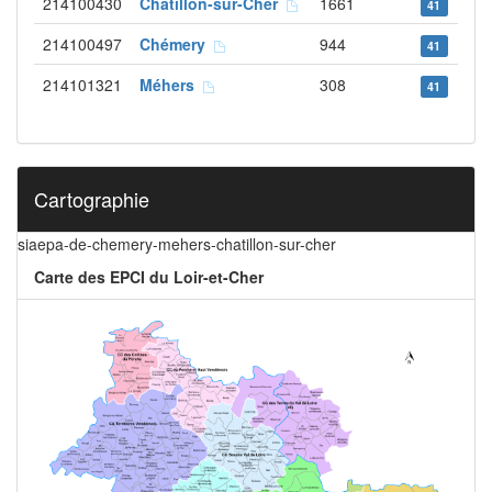
214100430
Châtillon-sur-Cher
1661
41
214100497
Chémery
944
41
214101321
Méhers
308
41
Cartographie
siaepa-de-chemery-mehers-chatillon-sur-cher
Carte des EPCI du Loir-et-Cher